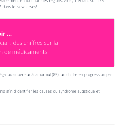
érablement en fonction des régions. Ainsi, 1 enfant sur 175
45 dans le New Jersey!
r ...
ial : des chiffres sur la
on de médicaments
égal ou supérieur à la normal (85), un chiffre en progression par
s afin d’identifier les causes du syndrome autistique et