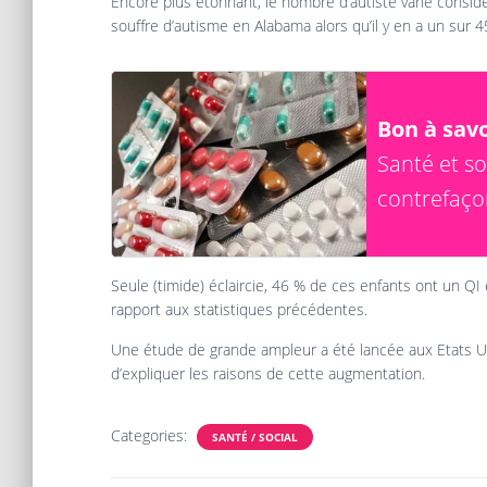
Encore plus étonnant, le nombre d’autiste varie consid
souffre d’autisme en Alabama alors qu’il y en a un sur 
Bon à savoi
Santé et soc
contrefaç
Seule (timide) éclaircie, 46 % de ces enfants ont un QI 
rapport aux statistiques précédentes.
Une étude de grande ampleur a été lancée aux Etats Uni
d’expliquer les raisons de cette augmentation.
Categories:
SANTÉ / SOCIAL