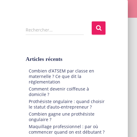
R
Rechercher…
e
c
h
e
Articles récents
r
c
Combien d’ATSEM par classe en
h
maternelle ? Ce que dit la
e
réglementation
r
Comment devenir coiffeuse à
domicile ?
:
Prothésiste ongulaire : quand choisir
le statut d’auto-entrepreneur ?
Combien gagne une prothésiste
ongulaire ?
Maquillage professionnel : par où
commencer quand on est débutant ?