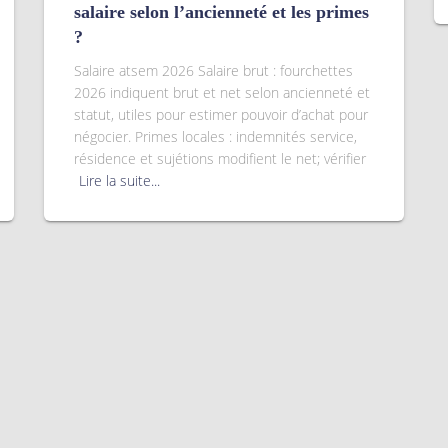
salaire selon l’ancienneté et les primes
?
Salaire atsem 2026 Salaire brut : fourchettes
2026 indiquent brut et net selon ancienneté et
statut, utiles pour estimer pouvoir d’achat pour
négocier. Primes locales : indemnités service,
résidence et sujétions modifient le net; vérifier
Lire la suite...
té" a
Notre école à Distance bénéficie
de la certification DataDock